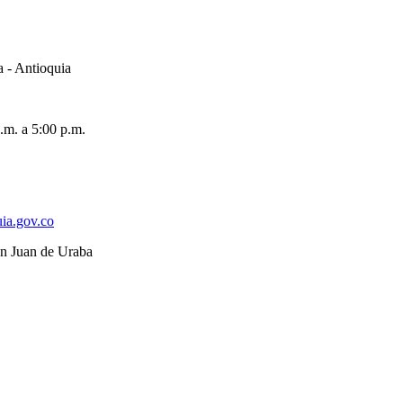
a - Antioquia
.m. a 5:00 p.m.
ia.gov.co