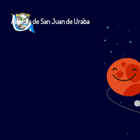
Alcaldía de San Juan de Uraba