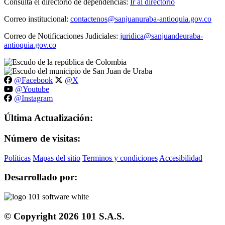
Consulta el directorio de dependencias:
Ir al directorio
Correo institucional:
contactenos@sanjuanuraba-antioquia.gov.co
Correo de Notificaciones Judiciales:
juridica@sanjuandeuraba-
antioquia.gov.co
@Facebook
@X
@Youtube
@Instagram
Última Actualización:
Número de visitas:
Políticas
Mapas del sitio
Terminos y condiciones
Accesibilidad
Desarrollado por:
© Copyright
2026
101 S.A.S.