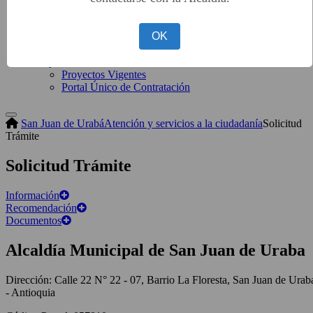
Funcionarios
Sala de prensa
OK
Objetivos de Desarrollo
Sostenible
Proyectos
Proyectos Vigentes
Portal Único de Contratación
San Juan de Urabá
Atención y servicios a la ciudadanía
Solicitud
Trámite
Solicitud Trámite
Información
Recomendación
Documentos
Alcaldía Municipal de San Juan de Uraba
Dirección: Calle 22 N° 22 - 07, Barrio La Floresta, San Juan de Urab
- Antioquia