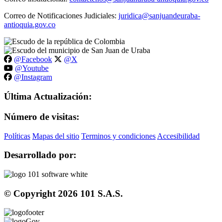
Correo de Notificaciones Judiciales:
juridica@sanjuandeuraba-
antioquia.gov.co
@Facebook
@X
@Youtube
@Instagram
Última Actualización:
Número de visitas:
Políticas
Mapas del sitio
Terminos y condiciones
Accesibilidad
Desarrollado por:
© Copyright
2026
101 S.A.S.