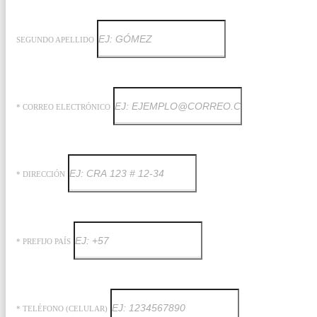
SEGUNDO APELLIDO
* CORREO ELECTRÓNICO
* DIRECCIÓN
* PREFIJO PAÍS
* TELÉFONO (CELULAR)