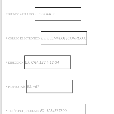
SEGUNDO APELLIDO
* CORREO ELECTRÓNICO
* DIRECCIÓN
* PREFIJO PAÍS
* TELÉFONO (CELULAR)