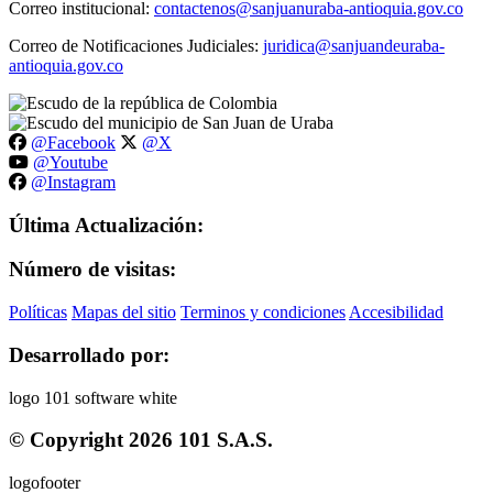
Correo institucional:
contactenos@sanjuanuraba-antioquia.gov.co
Correo de Notificaciones Judiciales:
juridica@sanjuandeuraba-
antioquia.gov.co
@Facebook
@X
@Youtube
@Instagram
Última Actualización:
Número de visitas:
Políticas
Mapas del sitio
Terminos y condiciones
Accesibilidad
Desarrollado por:
© Copyright
2026
101 S.A.S.