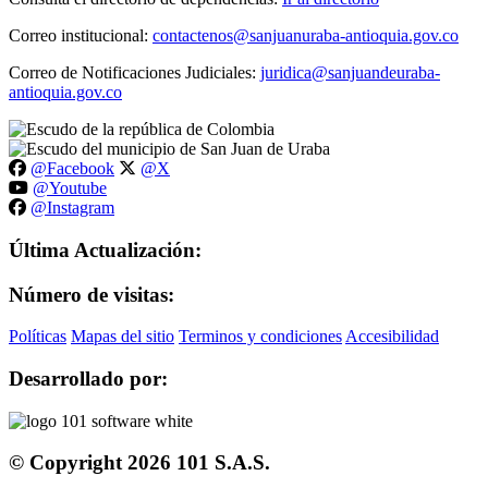
Correo institucional:
contactenos@sanjuanuraba-antioquia.gov.co
Correo de Notificaciones Judiciales:
juridica@sanjuandeuraba-
antioquia.gov.co
@Facebook
@X
@Youtube
@Instagram
Última Actualización:
Número de visitas:
Políticas
Mapas del sitio
Terminos y condiciones
Accesibilidad
Desarrollado por:
© Copyright
2026
101 S.A.S.