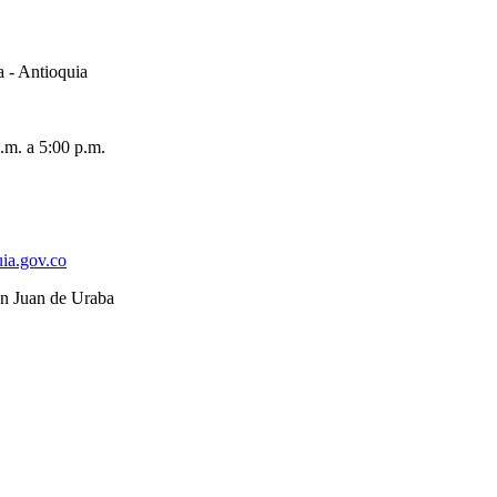
a - Antioquia
.m. a 5:00 p.m.
ia.gov.co