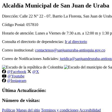
Alcaldía Municipal de San Juan de Uraba
Dirección: Calle 22 N° 22 - 07, Barrio La Floresta, San Juan de Urab
Código Postal: 057810
Horario de atención: Lunes a Viernes de 7:30 a.m. a 12:00 m y 1:30 p
Consulta el directorio de dependencias:
Ir al directorio
Correo institucional:
contactenos@sanjuanuraba-antioquia.gov.co
Correo de Notificaciones Judiciales:
juridica@sanjuandeuraba-antioqu
@Facebook
@X
@Youtube
@Instagram
Última Actualización:
Número de visitas:
Políticas
Mapas del sitio
Terminos y condiciones
Accesibilidad