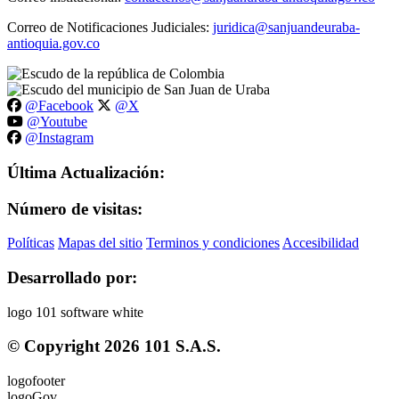
Correo de Notificaciones Judiciales:
juridica@sanjuandeuraba-
antioquia.gov.co
@Facebook
@X
@Youtube
@Instagram
Última Actualización:
Número de visitas:
Políticas
Mapas del sitio
Terminos y condiciones
Accesibilidad
Desarrollado por:
© Copyright
2026
101 S.A.S.