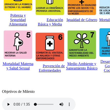
Pobreza y
Seguridad
Educación
Igualdad de Género
Mortali
Alimentaria
Básica y Media
Desar
Mortalidad Materna
Medio Ambiente y
​
Prevención de
Go
y Salud Sexual
Saneamiento Básico
Enfermedades
Coo
Objetivos de Milenio