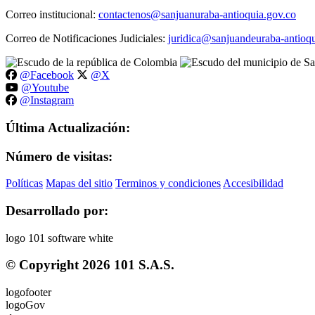
Correo institucional:
contactenos@sanjuanuraba-antioquia.gov.co
Correo de Notificaciones Judiciales:
juridica@sanjuandeuraba-antioqu
@Facebook
@X
@Youtube
@Instagram
Última Actualización:
Número de visitas:
Políticas
Mapas del sitio
Terminos y condiciones
Accesibilidad
Desarrollado por:
© Copyright
2026
101 S.A.S.