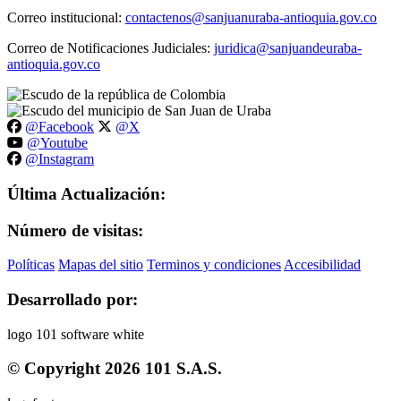
Correo institucional:
contactenos@sanjuanuraba-antioquia.gov.co
Correo de Notificaciones Judiciales:
juridica@sanjuandeuraba-
antioquia.gov.co
@Facebook
@X
@Youtube
@Instagram
Última Actualización:
Número de visitas:
Políticas
Mapas del sitio
Terminos y condiciones
Accesibilidad
Desarrollado por:
© Copyright
2026
101 S.A.S.