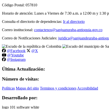
Código Postal: 057810
Horario de atención: Lunes a Viernes de 7:30 a.m. a 12:00 m y 1:30 p
Consulta el directorio de dependencias:
Ir al directorio
Correo institucional:
contactenos@sanjuanuraba-antioquia.gov.co
Correo de Notificaciones Judiciales:
juridica@sanjuandeuraba-antioqu
@Facebook
@X
@Youtube
@Instagram
Última Actualización:
Número de visitas:
Políticas
Mapas del sitio
Terminos y condiciones
Accesibilidad
Desarrollado por: