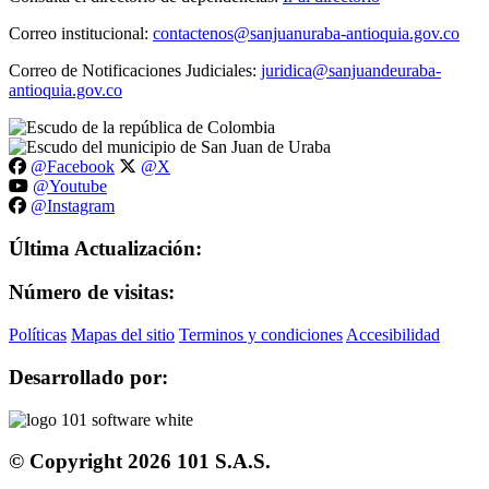
Correo institucional:
contactenos@sanjuanuraba-antioquia.gov.co
Correo de Notificaciones Judiciales:
juridica@sanjuandeuraba-
antioquia.gov.co
@Facebook
@X
@Youtube
@Instagram
Última Actualización:
Número de visitas:
Políticas
Mapas del sitio
Terminos y condiciones
Accesibilidad
Desarrollado por:
© Copyright
2026
101 S.A.S.